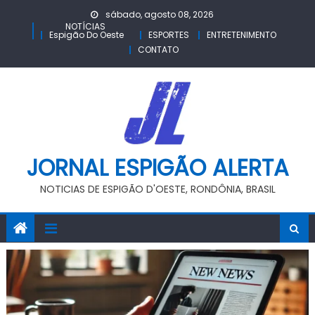
Skip
sábado, agosto 08, 2026
to
NOTÍCIAS
Espigão Do Oeste
ESPORTES
ENTRETENIMENTO
content
CONTATO
JORNAL ESPIGÃO ALERTA
NOTICIAS DE ESPIGÃO D'OESTE, RONDÔNIA, BRASIL