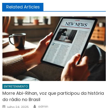
Related Articles
ENTRETENIMENTO
Morre Abi-Rihan, voz que participou da história
do rádio no Brasil
Author
Posted
admin
julho 24, 2025