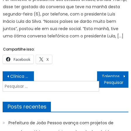
disse ter gostado da conversa que teve na manhã desta
segunda-feira (6), por telefone, com o presidente Luís
Inácio Lula da Silva. “Nossos países se darão muito bem
juntos”, postou ele em sua rede social. “Esta manhã, tive
uma ótima conversa telefônica com o presidente Lula, […]
Compartilhe isso:
Facebook
X
Navegação
Clínica da Família da Prata é transformada em Super Clínica e passa a funcionar até 22h a partir desta segunda-feira
Talentos da base colocam Ubatuba como campeã no Surf Attack – Prefeitura Municipal de Ubatuba
de
Pesquisar
Post
por:
Posts recentes
Prefeitura de João Pessoa avança com projetos de