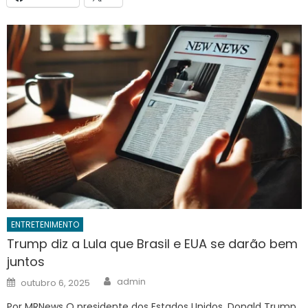
ENTRETENIMENTO
Trump diz a Lula que Brasil e EUA se darão bem
juntos
Author
Posted
admin
outubro 6, 2025
on
Por MRNews O presidente dos Estados Unidos, Donald Trump,