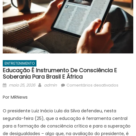
ENTRETENIMENTO
Educação É Instrumento De Consciência E
Soberania Para Brasil E África
Posted
Author
em
maio 25, 2026
admin
Comentários desativados
on
Educaçã
Por MRNews
é
instrume
O presidente Luiz Inácio Lula da Silva defendeu, nesta
de
segunda-feira (25), que a educação é ferramenta central
consciên
para a formação de consciência crítica e para a superação
e
de desigualdades – algo que, na avaliação do presidente, é
soberan