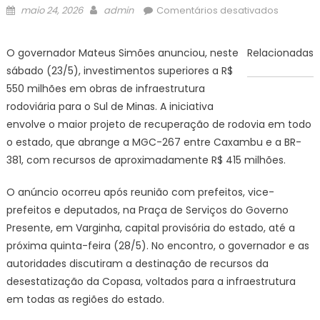
Posted
Author
em
maio 24, 2026
admin
Comentários desativados
on
Agência
Minas
O governador Mateus Simões anunciou, neste
Relacionadas
Gerais
sábado (23/5), investimentos superiores a R$
|
550 milhões em obras de infraestrutura
Governo
rodoviária para o Sul de Minas. A iniciativa
de
envolve o maior projeto de recuperação de rodovia em todo
Minas
anuncia
o estado, que abrange a MGC-267 entre Caxambu e a BR-
R$
381, com recursos de aproximadamente R$ 415 milhões.
550
milhões
O anúncio ocorreu após reunião com prefeitos, vice-
em
prefeitos e deputados, na Praça de Serviços do Governo
obras
Presente, em Varginha, capital provisória do estado, até a
de
próxima quinta-feira (28/5). No encontro, o governador e as
infraestr
autoridades discutiram a destinação de recursos da
rodoviár
desestatização da Copasa, voltados para a infraestrutura
para
em todas as regiões do estado.
o