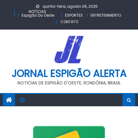
Skip
quinta-feira, agosto 06, 2026
to
NOTÍCIAS
Espigão Do Oeste
ESPORTES
ENTRETENIMENTO
content
CONTATO
JORNAL ESPIGÃO ALERTA
NOTICIAS DE ESPIGÃO D'OESTE, RONDÔNIA, BRASIL