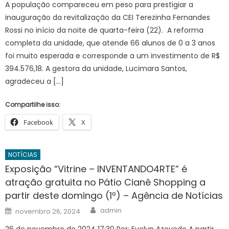
A população compareceu em peso para prestigiar a
inauguração da revitalização da CEI Terezinha Fernandes
Rossi no início da noite de quarta-feira (22). A reforma
completa da unidade, que atende 66 alunos de 0 a 3 anos
foi muito esperada e corresponde a um investimento de R$
394.576,18. A gestora da unidade, Lucimara Santos,
agradeceu a […]
Compartilhe isso:
Facebook
X
NOTÍCIAS
Exposição “Vitrine – INVENTANDO4RTE” é
atração gratuita no Pátio Cianê Shopping a
partir deste domingo (1º) – Agência de Notícias
Author
Posted
admin
novembro 26, 2024
on
26 de novembro de 2024 17:30 Por: Evelyn Azevedo A partir