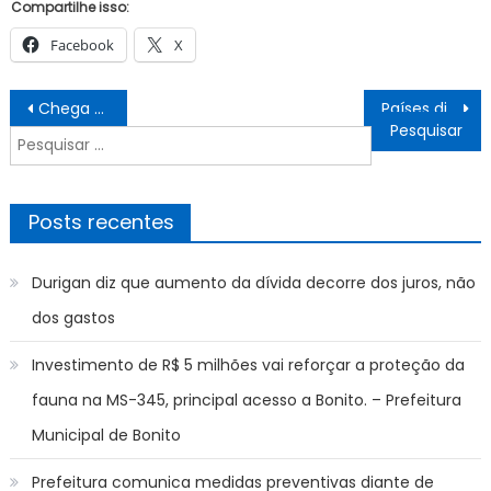
Compartilhe isso:
Facebook
X
Navegação
Chega ao fim a luta de Joel Datena
Países discutem solução para combustível fóssil e desmatamento ilegal
de
Pesquisar
Post
por:
Posts recentes
Durigan diz que aumento da dívida decorre dos juros, não
dos gastos
Investimento de R$ 5 milhões vai reforçar a proteção da
fauna na MS-345, principal acesso a Bonito. – Prefeitura
Municipal de Bonito
Prefeitura comunica medidas preventivas diante de