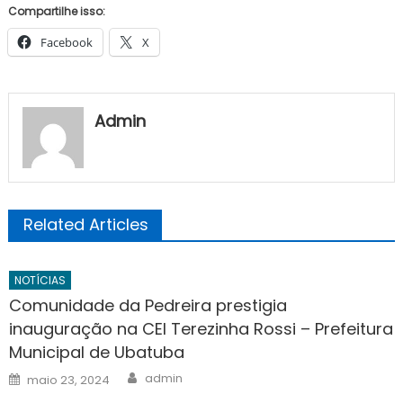
Compartilhe isso:
Facebook
X
Admin
Related Articles
NOTÍCIAS
Comunidade da Pedreira prestigia
inauguração na CEI Terezinha Rossi – Prefeitura
Municipal de Ubatuba
Author
Posted
admin
maio 23, 2024
on