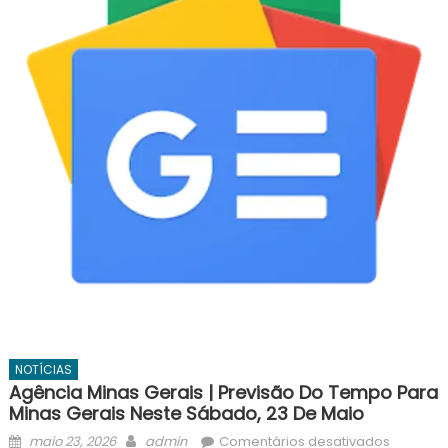
NOTÍCIAS
Agência Minas Gerais | Previsão Do Tempo Para
Minas Gerais Neste Sábado, 23 De Maio
Posted
Author
em
maio 23, 2026
admin
Comentários desativados