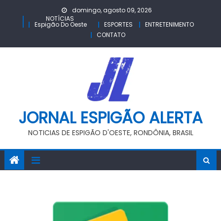
Skip
domingo, agosto 09, 2026
to
NOTÍCIAS
Espigão Do Oeste
ESPORTES
ENTRETENIMENTO
content
CONTATO
JORNAL ESPIGÃO ALERTA
NOTICIAS DE ESPIGÃO D'OESTE, RONDÔNIA, BRASIL