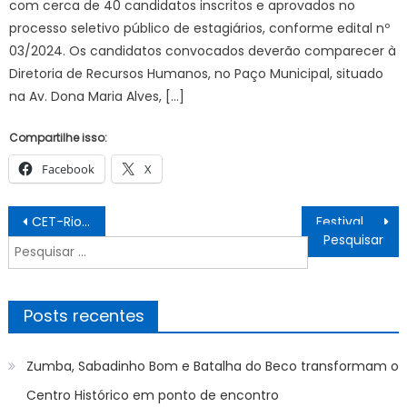
com cerca de 40 candidatos inscritos e aprovados no
processo seletivo público de estagiários, conforme edital nº
03/2024. Os candidatos convocados deverão comparecer à
Diretoria de Recursos Humanos, no Paço Municipal, situado
na Av. Dona Maria Alves, […]
Compartilhe isso:
Facebook
X
Navegação
CET-Rio realiza operação de trânsito em Botafogo para evento escolar – Prefeitura da Cidade do Rio de Janeiro
Festival pan-africano Akwaaba reúne cultura e ciência política em SP
de
Pesquisar
Post
por:
Posts recentes
Zumba, Sabadinho Bom e Batalha do Beco transformam o
Centro Histórico em ponto de encontro