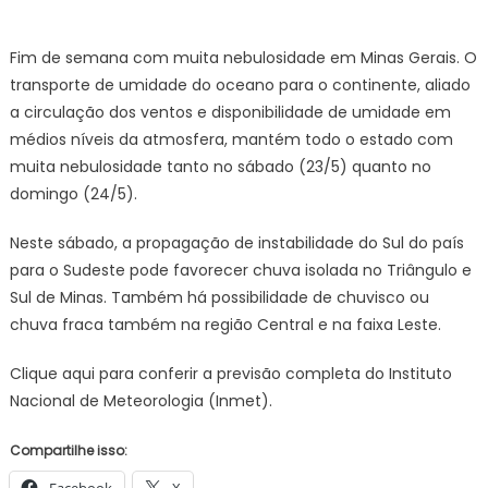
on
Agência
Minas
Fim de semana com muita nebulosidade em Minas Gerais. O
Gerais
transporte de umidade do oceano para o continente, aliado
|
a circulação dos ventos e disponibilidade de umidade em
Previsão
médios níveis da atmosfera, mantém todo o estado com
do
muita nebulosidade tanto no sábado (23/5) quanto no
tempo
para
domingo (24/5).
Minas
Gerais
Neste sábado, a propagação de instabilidade do Sul do país
neste
para o Sudeste pode favorecer chuva isolada no Triângulo e
sábado,
Sul de Minas. Também há possibilidade de chuvisco ou
23
chuva fraca também na região Central e na faixa Leste.
de
maio
Clique aqui para conferir a previsão completa do Instituto
Nacional de Meteorologia (Inmet).
Compartilhe isso: