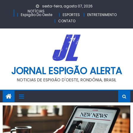
Skip
sexta-feira, agosto 07, 2026
to
NOTÍCIAS
Espigão Do Oeste
ESPORTES
ENTRETENIMENTO
content
CONTATO
JORNAL ESPIGÃO ALERTA
NOTICIAS DE ESPIGÃO D'OESTE, RONDÔNIA, BRASIL