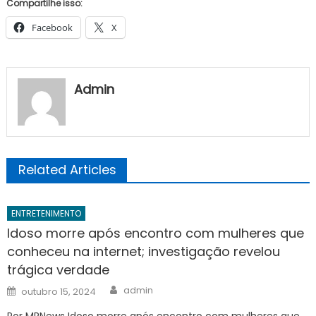
Compartilhe isso:
Facebook
X
Admin
Related Articles
ENTRETENIMENTO
Idoso morre após encontro com mulheres que
conheceu na internet; investigação revelou
trágica verdade
Author
Posted
admin
outubro 15, 2024
on