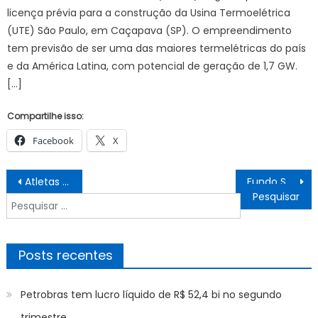
licença prévia para a construção da Usina Termoelétrica
(UTE) São Paulo, em Caçapava (SP). O empreendimento
tem previsão de ser uma das maiores termelétricas do país
e da América Latina, com potencial de geração de 1,7 GW.
[…]
Compartilhe isso:
Facebook
X
Navegação
Atletas e moradores de Nova Iguaçu vencem a depressão pelo esporte
Fundo Social de Ubatuba recebe doações para Campanha do Agasalho – Prefeitura Municipal de Ubatuba
de
Pesquisar
Post
por:
Posts recentes
Petrobras tem lucro líquido de R$ 52,4 bi no segundo
trimestre