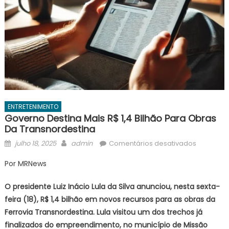
ENTRETENIMENTO
Governo Destina Mais R$ 1,4 Bilhão Para Obras
Da Transnordestina
Posted
Author
em
julho 18, 2025
admin
Comentários desativados
on
Governo
Por MRNews
destina
mais
O presidente Luiz Inácio Lula da Silva anunciou, nesta sexta-
R$
feira (18), R$ 1,4 bilhão em novos recursos para as obras da
1,4
Ferrovia Transnordestina. Lula visitou um dos trechos já
bilhão
finalizados do empreendimento, no município de Missão
para