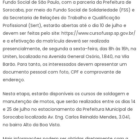
Fundo Social de São Paulo, com a parceria da Prefeitura de
social
Sorocaba, por meio do Fundo Social de Solidariedade (FSS) e
da Secretaria de Relações do Trabalho e Qualificação
Profissional (Sert), estarão abertas até o dia 10 de julho e
devem ser feitas pelo site: https://www.cursofussp.sp.gov.br/
e a efetivação da matrícula deverá ser realizada
presencialmente, de segunda a sexta-feira, das 8h às 16h, na
Uniten, localizada na Avenida General Osório, 1.840, na Vila
Barão. Para tanto, os interessados devem apresentar um
documento pessoal com foto, CPF e comprovante de
endereço.
Nesta etapa, estarão disponíveis os cursos de soldagem e
manutenção de motos, que serão realizados entre os dias 14
e 25 de julho no estacionamento da Prefeitura Municipal de
Sorocaba localizada Av. Eng. Carlos Reinaldo Mendes, 3.041,
no bairro Alto da Boa Vista.
Mais informações podem ser obtidas diretamente com a