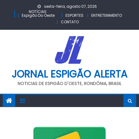
Skip
sexta-feira, agosto 07, 2026
to
NOTÍCIAS
Espigão Do Oeste
ESPORTES
ENTRETENIMENTO
content
CONTATO
JORNAL ESPIGÃO ALERTA
NOTICIAS DE ESPIGÃO D'OESTE, RONDÔNIA, BRASIL