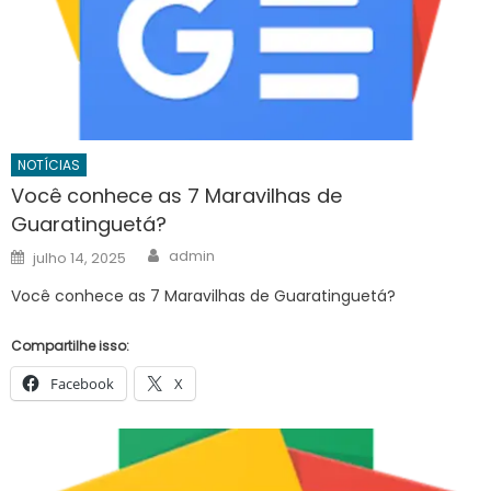
NOTÍCIAS
Você conhece as 7 Maravilhas de
Guaratinguetá?
Author
Posted
admin
julho 14, 2025
on
Você conhece as 7 Maravilhas de Guaratinguetá?
Compartilhe isso:
Facebook
X