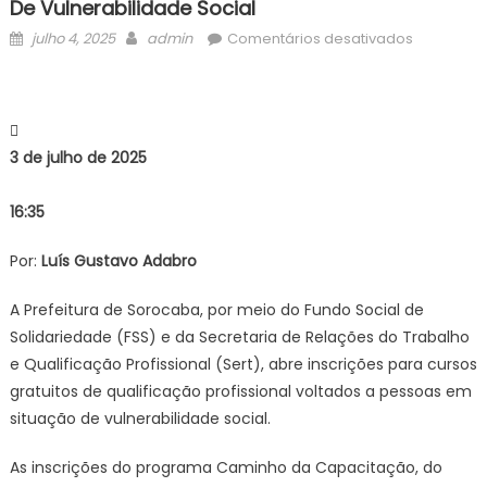
De Vulnerabilidade Social
Posted
Author
em
julho 4, 2025
admin
Comentários desativados
on
Sorocaba
abre
inscrições
para
3 de julho de 2025
cursos
gratuitos
16:35
do
programa
Por:
Luís Gustavo Adabro
Caminho
da
A Prefeitura de Sorocaba, por meio do Fundo Social de
Capacitaç
Solidariedade (FSS) e da Secretaria de Relações do Trabalho
voltado
a
e Qualificação Profissional (Sert), abre inscrições para cursos
pessoas
gratuitos de qualificação profissional voltados a pessoas em
em
situação de vulnerabilidade social.
situação
de
As inscrições do programa Caminho da Capacitação, do
vulnerabil