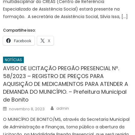
multidisciplinar do CREAS (Centro de Referência
Especializado de Assistência Social) estará presente na
formação. A secretária de Assistência Social, Silvia Issa, […]
Compartilhe isso:
Facebook
X
NOTÍCIAS
AVISO DE LICITAÇÃO PREGÃO PRESENCIAL Nº.
58/2023 – REGISTRO DE PREÇOS PARA
AQUISIÇÃO DE MEDICAMENTOS PARA ATENDER A
DEMANDA DO MUNICÍPIO. – Prefeitura Municipal
de Bonito
Author
Posted
admin
novembro 8, 2023
on
O MUNICÍPIO DE BONITO/MS, através da Secretaria Municipal
de Administração e Finanças, torna público a abertura da
Licitação, na Modalidade Pregão Presencial, que será regida