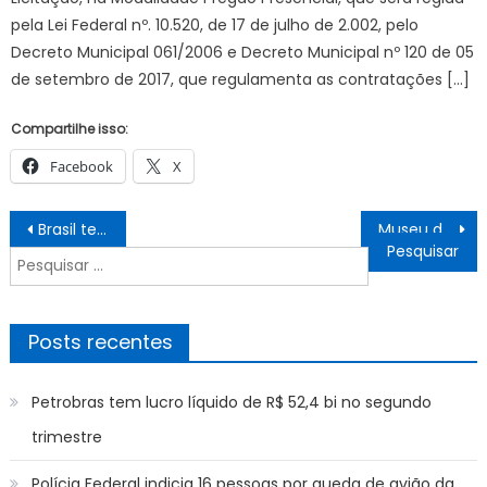
pela Lei Federal nº. 10.520, de 17 de julho de 2.002, pelo
Decreto Municipal 061/2006 e Decreto Municipal nº 120 de 05
de setembro de 2017, que regulamenta as contratações […]
Compartilhe isso:
Facebook
X
Navegação
Brasil tem recorde de turistas estrangeiros no primeiro semestre
Museu do Folclore recebe oficina de Teatro de Bonecos
de
Pesquisar
Post
por:
Posts recentes
Petrobras tem lucro líquido de R$ 52,4 bi no segundo
trimestre
Polícia Federal indicia 16 pessoas por queda de avião da