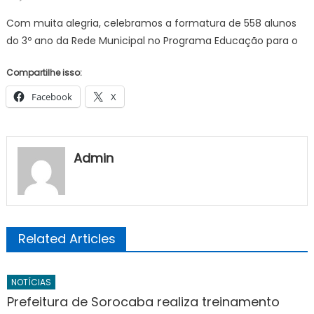
on
Formamo
Com muita alegria, celebramos a formatura de 558 alunos
novos
do 3º ano da Rede Municipal no Programa Educação para o
defensore
da
Compartilhe isso:
seguranç
no
Facebook
X
trânsito!
Admin
Related Articles
NOTÍCIAS
Prefeitura de Sorocaba realiza treinamento