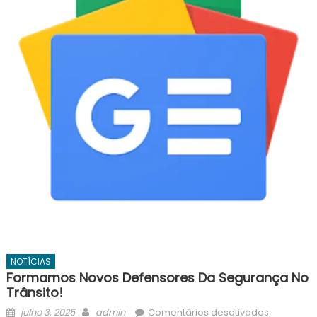
NOTÍCIAS
Formamos Novos Defensores Da Segurança No
Trânsito!
Posted
Author
em
julho 3, 2025
admin
Comentários desativados