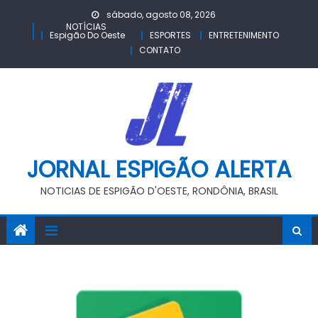
Skip
sábado, agosto 08, 2026
to
NOTÍCIAS
Espigão Do Oeste
ESPORTES
ENTRETENIMENTO
content
CONTATO
JORNAL ESPIGÃO ALERTA
NOTICIAS DE ESPIGÃO D'OESTE, RONDÔNIA, BRASIL