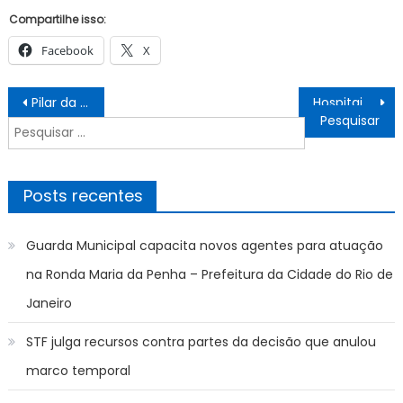
Compartilhe isso:
Facebook
X
Navegação
Pilar da inclusão e desenvolvimento, cooperativismo cresce e gera mais de 15 mil empregos em MS
Hospitais municipais realizam campanha de doação de sangue – Prefeitura da Cidade do Rio de Janeiro
de
Pesquisar
Post
por:
Posts recentes
Guarda Municipal capacita novos agentes para atuação
na Ronda Maria da Penha – Prefeitura da Cidade do Rio de
Janeiro
STF julga recursos contra partes da decisão que anulou
marco temporal