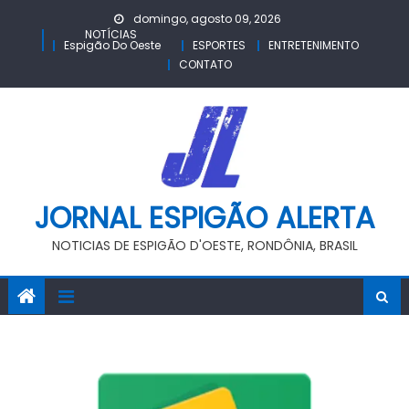
Skip
domingo, agosto 09, 2026
to
NOTÍCIAS
Espigão Do Oeste
ESPORTES
ENTRETENIMENTO
content
CONTATO
JORNAL ESPIGÃO ALERTA
NOTICIAS DE ESPIGÃO D'OESTE, RONDÔNIA, BRASIL