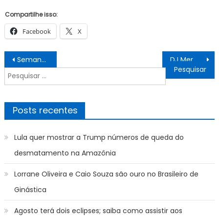
Compartilhe isso:
Facebook
X
Navegação
Semana começa com oferta de 575 vagas de emprego no Sine-JP
DJ Mermaid e o cantor Caio Prado agitam público no projeto Circulador Cultural
de
Pesquisar
Post
por:
Posts recentes
Lula quer mostrar a Trump números de queda do
desmatamento na Amazônia
Lorrane Oliveira e Caio Souza são ouro no Brasileiro de
Ginástica
Agosto terá dois eclipses; saiba como assistir aos