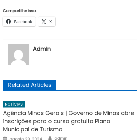
Compartilhe isso:
Facebook
X
Admin
Related Articles
NOTÍCIAS
Agência Minas Gerais | Governo de Minas abre
inscrições para o curso gratuito Plano
Municipal de Turismo
Author
Posted
admin
agosto 29, 2024