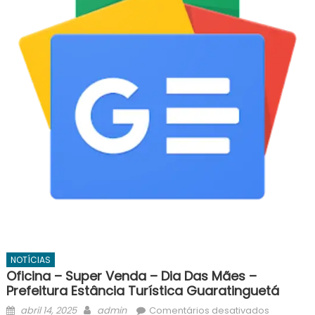
NOTÍCIAS
Oficina – Super Venda – Dia Das Mães –
Prefeitura Estância Turística Guaratinguetá
Posted
Author
em
abril 14, 2025
admin
Comentários desativados