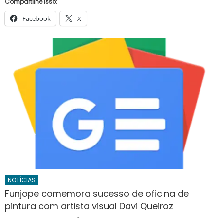
Compartilhe isso:
Facebook
X
NOTÍCIAS
Funjope comemora sucesso de oficina de
pintura com artista visual Davi Queiroz
Author