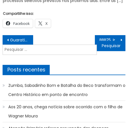
processos seletivos previstos nos próximos dias. Entre as […]
Compartilhe isso:
Facebook
X
Navegação
Guaratinguetá realiza Festival Local do Programa de Treinamento de Atividades Motoras (MATP) – Prefeitura Estância Turística Guaratinguetá
BBB25, Irmão de Renata revela conversa com Maike após eliminação
de
Pesquisar
Post
por:
Posts recentes
Zumba, Sabadinho Bom e Batalha do Beco transformam o
Centro Histórico em ponto de encontro
Aos 20 anos, chega notícia sobre ocorrido com o filho de
Wagner Moura