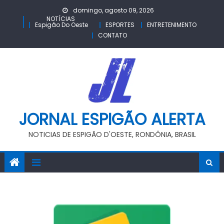
Skip
domingo, agosto 09, 2026
to
NOTÍCIAS
Espigão Do Oeste
ESPORTES
ENTRETENIMENTO
content
CONTATO
JORNAL ESPIGÃO ALERTA
NOTICIAS DE ESPIGÃO D'OESTE, RONDÔNIA, BRASIL