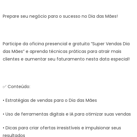
on
Oficina
–
Prepare seu negócio para o sucesso no Dia das Mães!
Super
Venda
–
Dia
Participe da oficina presencial e gratuita “Super Vendas Dia
das
das Mães” e aprenda técnicas práticas para atrair mais
Mães
clientes e aumentar seu faturamento nesta data especial!
–
Prefeitura
Estância
Turística
✅ Conteúdo:
Guarating
• Estratégias de vendas para o Dia das Mães
• Uso de ferramentas digitais e IA para otimizar suas vendas
• Dicas para criar ofertas irresistíveis e impulsionar seus
resultados