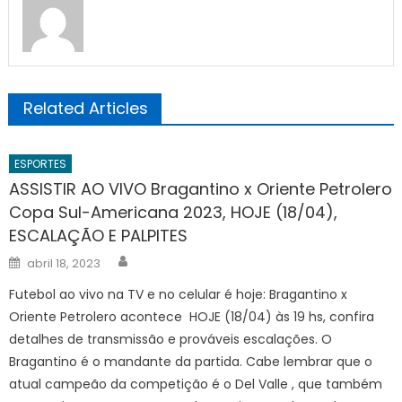
Related Articles
ESPORTES
ASSISTIR AO VIVO Bragantino x Oriente Petrolero
Copa Sul-Americana 2023, HOJE (18/04),
ESCALAÇÃO E PALPITES
Author
Posted
abril 18, 2023
on
Futebol ao vivo na TV e no celular é hoje: Bragantino x
Oriente Petrolero acontece HOJE (18/04) às 19 hs, confira
detalhes de transmissão e prováveis escalações. O
Bragantino é o mandante da partida. Cabe lembrar que o
atual campeão da competição é o Del Valle , que também