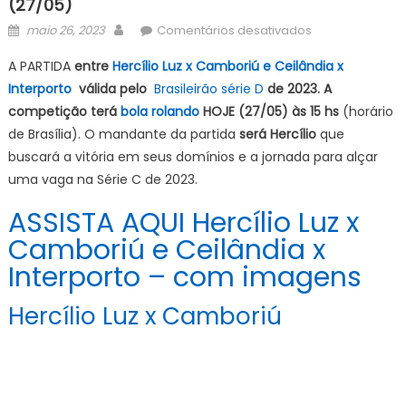
(27/05)
Posted
Author
em
maio 26, 2023
Comentários desativados
on
ONDE
A PARTIDA
entre
Hercílio Luz x Camboriú e Ceilândia x
ASSISTIR
Interporto
válida pelo
Brasileirão série D
de 2023. A
Hercílio
competição terá
bola rolando
HOJE (27/05) às 15 hs
(horário
Luz
x
de Brasília). O mandante da partida
será Hercílio
que
Camboriú
buscará a vitória em seus domínios e a jornada para alçar
e
uma vaga na Série C de 2023.
Ceilândia
ASSISTA AQUI Hercílio Luz x
x
Interporto
Camboriú e Ceilândia x
AO
Interporto – com imagens
VIVO
COM
Hercílio Luz x Camboriú
IMAGENS
Campeonato
Brasileiro
série
D