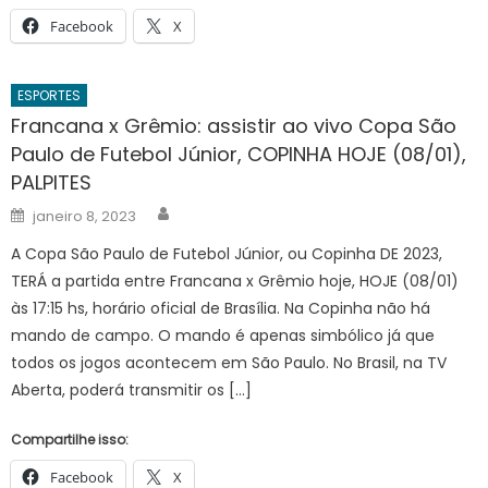
Facebook
X
ESPORTES
Francana x Grêmio: assistir ao vivo Copa São
Paulo de Futebol Júnior, COPINHA HOJE (08/01),
PALPITES
Author
Posted
janeiro 8, 2023
on
A Copa São Paulo de Futebol Júnior, ou Copinha DE 2023,
TERÁ a partida entre Francana x Grêmio hoje, HOJE (08/01)
às 17:15 hs, horário oficial de Brasília. Na Copinha não há
mando de campo. O mando é apenas simbólico já que
todos os jogos acontecem em São Paulo. No Brasil, na TV
Aberta, poderá transmitir os […]
Compartilhe isso:
Facebook
X