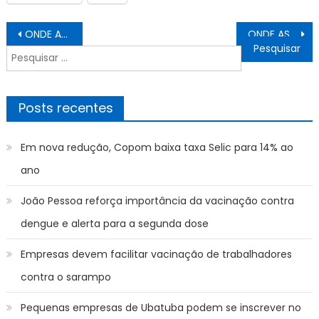
Navegação
ONDE ASSISTIR Nova Iguaçu x Portuguesa e Santo André x Resende AO VIVO COM IMAGENS Campeonato Brasileiro série D 2023, HOJE (27/05)
ONDE ASSISTIR Trem x Nacional e Maranhão x Parnahyba AO VIVO COM IMAGENS Campeonato Brasileiro série D 2023, HOJE (27/05)
de
Pesquisar
Post
por:
Posts recentes
Em nova redução, Copom baixa taxa Selic para 14% ao
ano
João Pessoa reforça importância da vacinação contra
dengue e alerta para a segunda dose
Empresas devem facilitar vacinação de trabalhadores
contra o sarampo
Pequenas empresas de Ubatuba podem se inscrever no