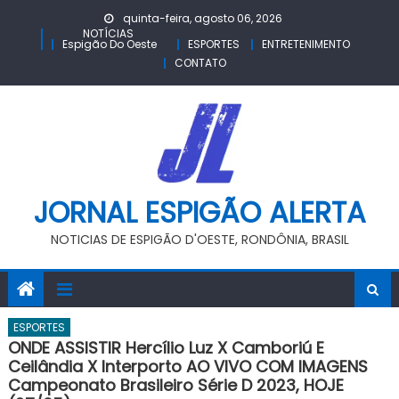
Skip
quinta-feira, agosto 06, 2026
to
NOTÍCIAS
Espigão Do Oeste
ESPORTES
ENTRETENIMENTO
content
CONTATO
JORNAL ESPIGÃO ALERTA
NOTICIAS DE ESPIGÃO D'OESTE, RONDÔNIA, BRASIL
ESPORTES
ONDE ASSISTIR Hercílio Luz X Camboriú E
Ceilândia X Interporto AO VIVO COM IMAGENS
Campeonato Brasileiro Série D 2023, HOJE