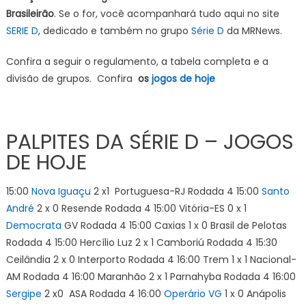
Brasileirão
. Se o for, você acompanhará tudo aqui no site
SERIE D
, dedicado e também no grupo
Série D
da MRNews.
Confira a seguir o regulamento, a tabela completa e a
divisão de grupos. Confira
os
jogos de hoje
PALPITES DA SÉRIE D – JOGOS
DE HOJE
15:00
Nova Iguaçu
2 x1 Portuguesa-RJ Rodada 4 15:00
Santo
André
2 x 0 Resende Rodada 4 15:00 Vitória-ES 0 x 1
Democrata
GV Rodada 4 15:00 Caxias 1 x 0 Brasil de Pelotas
Rodada 4 15:00 Hercílio Luz 2 x 1 Camboriú Rodada 4 15:30
Ceilândia 2 x 0 Interporto Rodada 4 16:00 Trem 1 x 1 Nacional-
AM Rodada 4 16:00 Maranhão 2 x 1 Parnahyba Rodada 4 16:00
Sergipe
2 x0 ASA Rodada 4 16:00
Operário VG
1 x 0 Anápolis