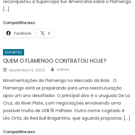
reconquistou a Supercopa Sul-Americana sobre o Flamengo.
[…]
Compartilhe isso:
Facebook
X
ESPORTES
QUEM O FLAMENGO CONTRATOU HOJE?
Author
Posted
admin
dezembro 9, 2023
on
Movimentações do Flamengo no Mercado da Bola O
Flamengo está se preparando para uma reestruturação
após um ano desafiador. O principal alvo é o uruguaio De La
Cruz, do River Plate, com negociações envolvendo uma
possível multa de US$ 16 milhões. Outro nome cogitado é
Léo Ortiz, do Red Bull Bragantino, que aguarda propostas. […]
Compartilhe isso: