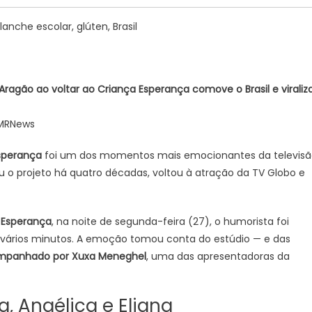
nche escolar, glúten, Brasil
ragão ao voltar ao Criança Esperança comove o Brasil e viraliz
 MRNews
sperança
foi um dos momentos mais emocionantes da televis
ou o projeto há quatro décadas, voltou à atração da TV Globo e
 Esperança
, na noite de segunda-feira (27), o humorista foi
r vários minutos. A emoção tomou conta do estúdio — e das
mpanhado por Xuxa Meneghel
, uma das apresentadoras da
, Angélica e Eliana