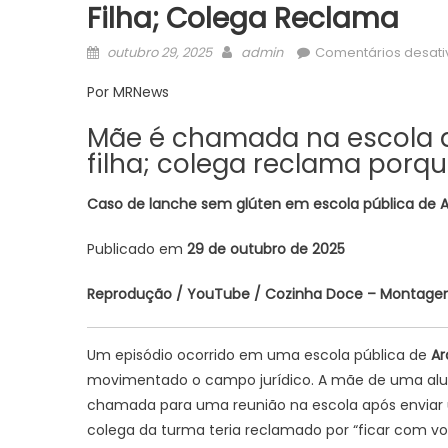
Filha; Colega Reclama
Posted
Author
outubro 29, 2025
admin
Comentários desat
on
Por MRNews
Mãe é chamada na escola a
filha; colega reclama porq
Caso de lanche sem glúten em escola pública de A
Publicado em
29 de outubro de 2025
Reprodução / YouTube / Cozinha Doce – Montag
Um episódio ocorrido em uma escola pública de
Ar
movimentado o campo jurídico. A mãe de uma alu
chamada para uma reunião na escola após envia
colega da turma teria reclamado por “ficar com v